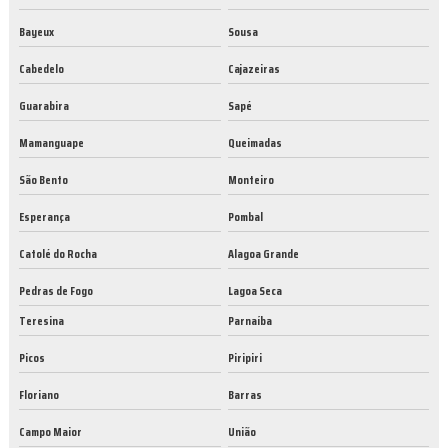
Bayeux
Sousa
Cabedelo
Cajazeiras
Guarabira
Sapé
Mamanguape
Queimadas
São Bento
Monteiro
Esperança
Pombal
Catolé do Rocha
Alagoa Grande
Pedras de Fogo
Lagoa Seca
Teresina
Parnaíba
Picos
Piripiri
Floriano
Barras
Campo Maior
União