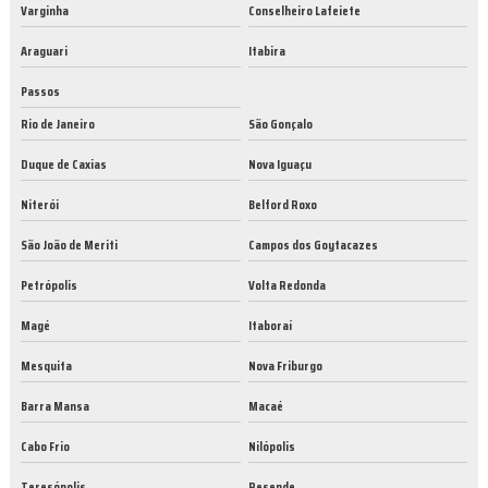
Varginha
Conselheiro Lafeiete
Araguari
Itabira
Passos
Rio de Janeiro
São Gonçalo
Duque de Caxias
Nova Iguaçu
Niterói
Belford Roxo
São João de Meriti
Campos dos Goytacazes
Petrópolis
Volta Redonda
Magé
Itaboraí
Mesquita
Nova Friburgo
Barra Mansa
Macaé
Cabo Frio
Nilópolis
Teresópolis
Resende