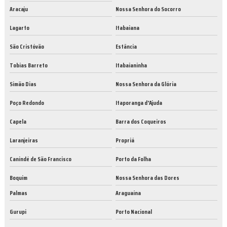
Aracaju
Nossa Senhora do Socorro
Lagarto
Itabaiana
São Cristóvão
Estância
Tobias Barreto
Itabaianinha
Simão Dias
Nossa Senhora da Glória
Poço Redondo
Itaporanga d'Ajuda
Capela
Barra dos Coqueiros
Laranjeiras
Propriá
Canindé de São Francisco
Porto da Folha
Boquim
Nossa Senhora das Dores
Palmas
Araguaína
Gurupi
Porto Nacional