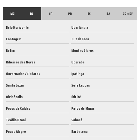
MG
RJ
SP
PR
SC
BA
GO e DF
Belo Horizonte
Uberlândia
Contagem
Juiz de Fora
Betim
Montes Claros
Ribeirão das Neves
Uberaba
Governador Valadares
Ipatinga
Santa Luzia
Sete Lagoas
Divinópolis
Ibirité
Poços de Caldas
Patos de Minas
Teófilo Otoni
Sabará
Pouso Alegre
Barbacena