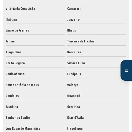
Vitória da Conquista
Camaçari
Itabuna
Juazeiro
Lauro de Freitas
Ilhéus
Jequié
Teixeira de Freitas
Alagoinhas
Barreiras
Porto Seguro
Simões Filho
Paulo Afonso
Eunápolis
Santo Antônio de Jesus
Valença
Candeias
Guanambi
Jacobina
Serrinha
Senhor do Bonfim
Dias d'Ávila
Luís Eduardo Magalhães
Itapetinga