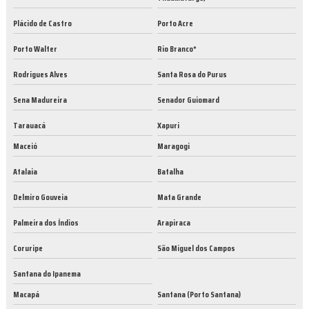
Plácido de Castro
Porto Acre
Porto Walter
Rio Branco*
Rodrigues Alves
Santa Rosa do Purus
Sena Madureira
Senador Guiomard
Tarauacá
Xapuri
Maceió
Maragogi
Atalaia
Batalha
Delmiro Gouveia
Mata Grande
Palmeira dos Índios
Arapiraca
Coruripe
São Miguel dos Campos
Santana do Ipanema
Macapá
Santana (Porto Santana)