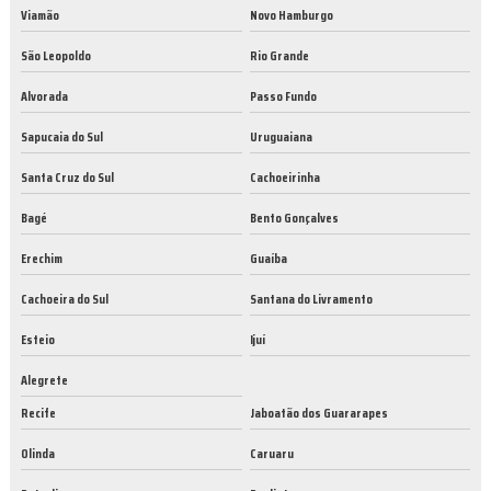
Viamão
Novo Hamburgo
São Leopoldo
Rio Grande
Alvorada
Passo Fundo
Sapucaia do Sul
Uruguaiana
Santa Cruz do Sul
Cachoeirinha
Bagé
Bento Gonçalves
Erechim
Guaíba
Cachoeira do Sul
Santana do Livramento
Esteio
Ijuí
Alegrete
Recife
Jaboatão dos Guararapes
Olinda
Caruaru