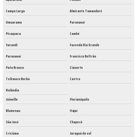
Campo Largo
Almirante Tamandaré
Umuarama
Paranavaí
Piraquara
Cambé
Sarandi
Fazenda Rio Grande
Paranavaí
Francisco Beltrão
Pato Branco
Cianorte
Telêmaco Borba
Castro
Rolândia
Joinville
Florianópolis
Blumenau
Itajaí
São José
Chapecó
Criciúma
Jaraguá do sul