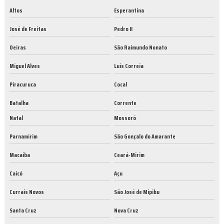
Altos
Esperantina
José de Freitas
Pedro II
Oeiras
São Raimundo Nonato
Miguel Alves
Luís Correia
Piracuruca
Cocal
Batalha
Corrente
Natal
Mossoró
Parnamirim
São Gonçalo do Amarante
Macaíba
Ceará-Mirim
Caicó
Açu
Currais Novos
São José de Mipibu
Santa Cruz
Nova Cruz