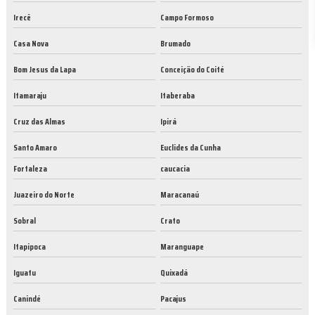
Irecê
Campo Formoso
Casa Nova
Brumado
Bom Jesus da Lapa
Conceição do Coité
Itamaraju
Itaberaba
Cruz das Almas
Ipirá
Santo Amaro
Euclides da Cunha
Fortaleza
caucacia
Juazeiro do Norte
Maracanaú
Sobral
Crato
Itapipoca
Maranguape
Iguatu
Quixadá
Canindé
Pacajus