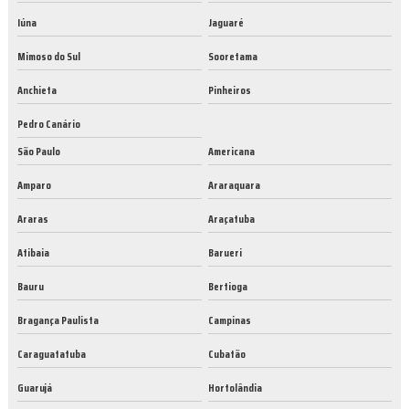
Iúna
Jaguaré
Mimoso do Sul
Sooretama
Anchieta
Pinheiros
Pedro Canário
São Paulo
Americana
Amparo
Araraquara
Araras
Araçatuba
Atibaia
Barueri
Bauru
Bertioga
Bragança Paulista
Campinas
Caraguatatuba
Cubatão
Guarujá
Hortolândia