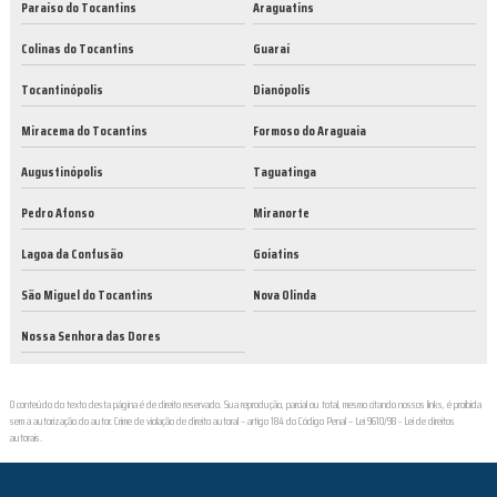
Paraíso do Tocantins
Araguatins
Colinas do Tocantins
Guaraí
Tocantinópolis
Dianópolis
Miracema do Tocantins
Formoso do Araguaia
Augustinópolis
Taguatinga
Pedro Afonso
Miranorte
Lagoa da Confusão
Goiatins
São Miguel do Tocantins
Nova Olinda
Nossa Senhora das Dores
O conteúdo do texto desta página é de direito reservado. Sua reprodução, parcial ou total, mesmo citando nossos links, é proibida
sem a autorização do autor. Crime de violação de direito autoral – artigo 184 do Código Penal –
Lei 9610/98 - Lei de direitos
autorais
.