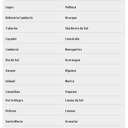
Lages
Palhoça
Balneário Camboriú
Brusque
Tubarão
São Bento do Sul
Caçador
Concórdia
Camboriú
Navegantes
Rio do Sul
Araranguá
Gaspar
Biguaçu
Indaial
Mafra
Canoinhas
Itapema
Porto Alegre
Caxias do Sul
Pelotas
Canoas
Santa Maria
Gravataí