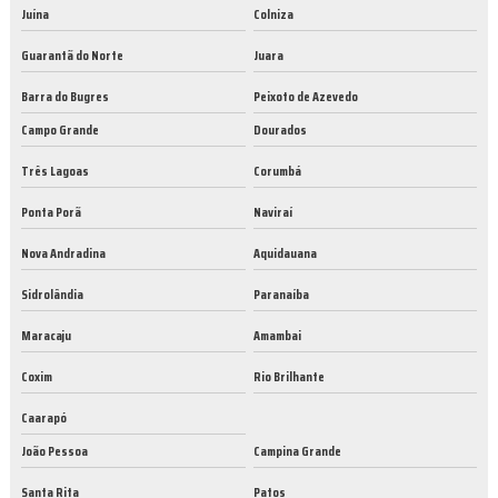
Juína
Colniza
Guarantã do Norte
Juara
Barra do Bugres
Peixoto de Azevedo
Campo Grande
Dourados
Três Lagoas
Corumbá
Ponta Porã
Naviraí
Nova Andradina
Aquidauana
Sidrolândia
Paranaíba
Maracaju
Amambai
Coxim
Rio Brilhante
Caarapó
João Pessoa
Campina Grande
Santa Rita
Patos