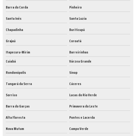
Barra do Corda
Pinheiro
Santa Inês
Santa Luzia
Chapadinha
Buriticupú
Grajaú
Coroatá
Itapecuru-Mirim
Barreirinhas
Cuiabá
Várzea Grande
Rondonópolis
Sinop
Tangará da Serra
Cáceres
Sorriso
Lucas do Rio Verde
Barra do Garças
Primavera do Leste
Alta Floresta
Pontes e Lacerda
Nova Mutum
Campo Verde