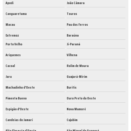
Apodi
João Câmara
Canguaretama
Touros
Macau
Pau dos Ferros
Extremoz
Baraúna
Porto Velho
Ji-Paraná
Ariquemes
Vilhena
Cacoal
Rolim de Moura
Jaru
Guajará-Mirim
Machadinho d'Oeste
Buritis
Pimenta Bueno
Ouro Preto do Oeste
Espigão d'Oeste
Nova Mamoré
Candeias do Jamari
Cujubim
Alta Floresta d'Oeste
São Miguel do Guaporé