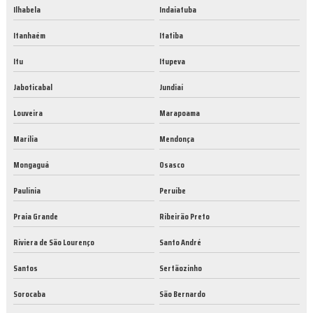
Ilhabela
Indaiatuba
Itanhaém
Itatiba
Itu
Itupeva
Jaboticabal
Jundiaí
Louveira
Marapoama
Marília
Mendonça
Mongaguá
Osasco
Paulínia
Peruíbe
Praia Grande
Ribeirão Preto
Riviera de São Lourenço
Santo André
Santos
Sertãozinho
Sorocaba
São Bernardo