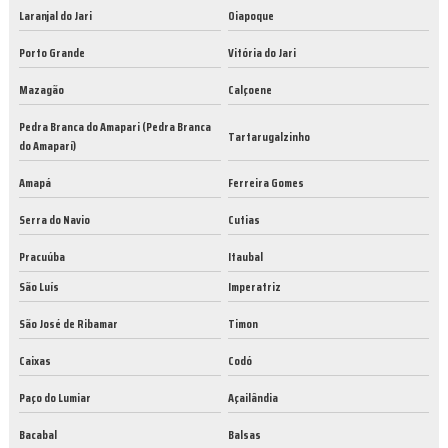
Laranjal do Jari
Oiapoque
Porto Grande
Vitória do Jari
Mazagão
Calçoene
Pedra Branca do Amapari (Pedra Branca
Tartarugalzinho
do Amaparí)
Amapá
Ferreira Gomes
Serra do Navio
Cutias
Pracuúba
Itaubal
São Luís
Imperatriz
São José de Ribamar
Timon
Caixas
Codó
Paço do Lumiar
Açailândia
Bacabal
Balsas