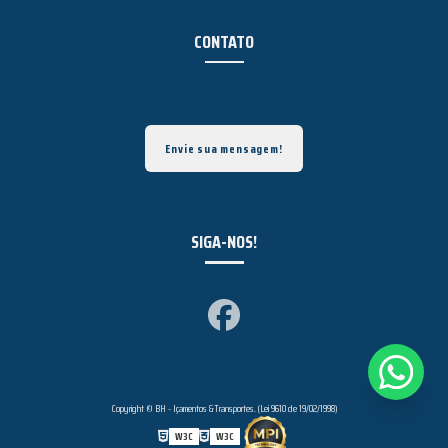
CONTATO
(31) 3500-1350
(31) 99777-5539
bhicamentos@gmail.com
Envie sua mensagem!
SIGA-NOS!
Copyright © BH - Içamentos &Transportes. (Lei 9610 de 19/02/1998)
W3C
W3C