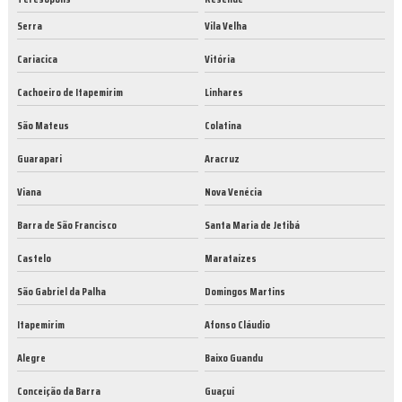
Serra
Vila Velha
Cariacica
Vitória
Cachoeiro de Itapemirim
Linhares
São Mateus
Colatina
Guarapari
Aracruz
Viana
Nova Venécia
Barra de São Francisco
Santa Maria de Jetibá
Castelo
Marataízes
São Gabriel da Palha
Domingos Martins
Itapemirim
Afonso Cláudio
Alegre
Baixo Guandu
Conceição da Barra
Guaçuí