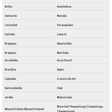
Belém
Ananindeua
Santarém
Marabá
Castanhal
Parauapebas
Itaituba
Cametá
Bragança
Abaetetuba
Bragança
Marituba
Acrelândia
Assis Brasil
Brasiléia
Bujari
Capixaba
Cruzeiro do Sul
Epitaciolândia
Feijó
Jordão
Mâncio Lima
Marechal Thaumaturgo (Taumaturgo,
Manoel Urbano (Manuel Urbano)
Thaumaturgo)