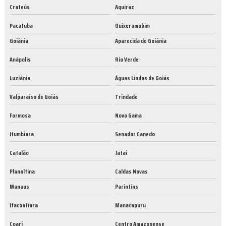
Crateús
Aquiraz
Pacatuba
Quixeramobim
Goiânia
Aparecida de Goiânia
Anápolis
Rio Verde
Luziânia
Águas Lindas de Goiás
Valparaíso de Goiás
Trindade
Formosa
Novo Gama
Itumbiara
Senador Canedo
Catalão
Jataí
Planaltina
Caldas Novas
Manaus
Parintins
Itacoatiara
Manacapuru
Coari
Centro Amazonense