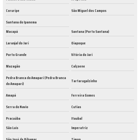
Coruripe
São Miguel dos Campos
Santana do Ipanema
Macapá
Santana (Porto Santana)
Laranjal do Jari
Oiapoque
Porto Grande
Vitória do Jari
Mazagão
Calçoene
Pedra Branca do Amapari (Pedra Branca
Tartarugalzinho
do Amaparí)
Amapá
Ferreira Gomes
Serra do Navio
Cutias
Pracuúba
Itaubal
São Luís
Imperatriz
São José de Ribamar
Timon