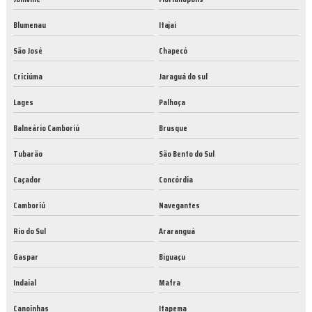
Blumenau
Itajaí
São José
Chapecó
Criciúma
Jaraguá do sul
Lages
Palhoça
Balneário Camboriú
Brusque
Tubarão
São Bento do Sul
Caçador
Concórdia
Camboriú
Navegantes
Rio do Sul
Araranguá
Gaspar
Biguaçu
Indaial
Mafra
Canoinhas
Itapema