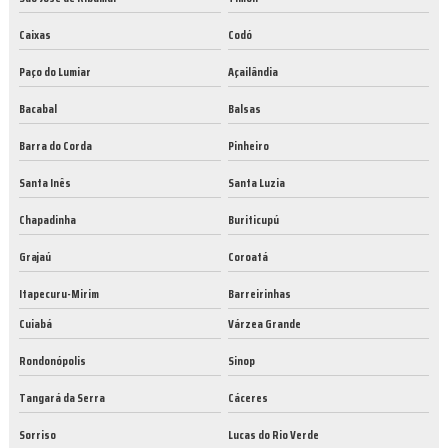
Caixas
Codó
Paço do Lumiar
Açailândia
Bacabal
Balsas
Barra do Corda
Pinheiro
Santa Inês
Santa Luzia
Chapadinha
Buriticupú
Grajaú
Coroatá
Itapecuru-Mirim
Barreirinhas
Cuiabá
Várzea Grande
Rondonópolis
Sinop
Tangará da Serra
Cáceres
Sorriso
Lucas do Rio Verde