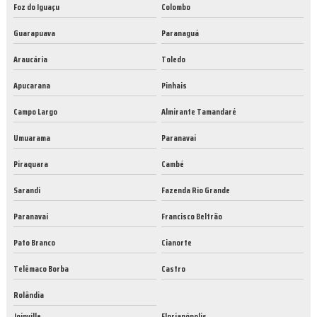
Foz do Iguaçu
Colombo
Guarapuava
Paranaguá
Araucária
Toledo
Apucarana
Pinhais
Campo Largo
Almirante Tamandaré
Umuarama
Paranavaí
Piraquara
Cambé
Sarandi
Fazenda Rio Grande
Paranavaí
Francisco Beltrão
Pato Branco
Cianorte
Telêmaco Borba
Castro
Rolândia
Joinville
Florianópolis