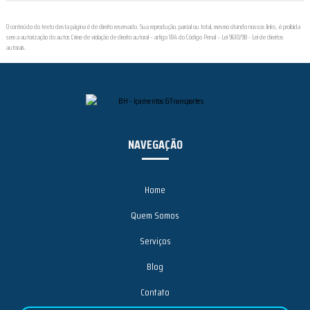
O conteúdo do texto desta página é de direito reservado. Sua reprodução, parcial ou total, mesmo citando nossos links, é proibida
sem a autorização do autor. Crime de violação de direito autoral – artigo 184 do Código Penal –
Lei 9610/98 - Lei de direitos
autorais
.
NAVEGAÇÃO
Home
Quem Somos
Serviços
Blog
Contato