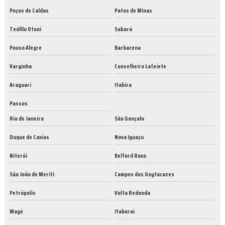
Poços de Caldas
Patos de Minas
Teófilo Otoni
Sabará
Pouso Alegre
Barbacena
Varginha
Conselheiro Lafeiete
Araguari
Itabira
Passos
Rio de Janeiro
São Gonçalo
Duque de Caxias
Nova Iguaçu
Niterói
Belford Roxo
São João de Meriti
Campos dos Goytacazes
Petrópolis
Volta Redonda
Magé
Itaboraí