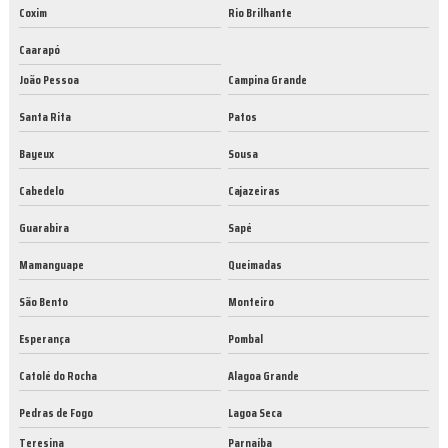
Coxim
Rio Brilhante
Caarapó
João Pessoa
Campina Grande
Santa Rita
Patos
Bayeux
Sousa
Cabedelo
Cajazeiras
Guarabira
Sapé
Mamanguape
Queimadas
São Bento
Monteiro
Esperança
Pombal
Catolé do Rocha
Alagoa Grande
Pedras de Fogo
Lagoa Seca
Teresina
Parnaíba