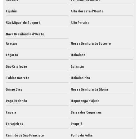
Cujubim
Alta Floresta d'Oeste
São Miguel do Guaporé
Alto Paraíso
Nova Brasilândia d'Oeste
Aracaju
Nossa Senhora do Socorro
Lagarto
Itabaiana
São Cristóvão
Estância
Tobias Barreto
Itabaianinha
Simão Dias
Nossa Senhora da Glória
Poço Redondo
Itaporanga d'Ajuda
Capela
Barra dos Coqueiros
Laranjeiras
Propriá
Canindé de São Francisco
Porto da Folha