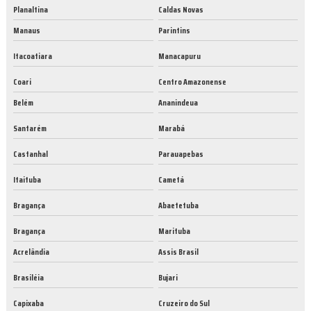
Planaltina
Caldas Novas
Manaus
Parintins
Itacoatiara
Manacapuru
Coari
Centro Amazonense
Belém
Ananindeua
Santarém
Marabá
Castanhal
Parauapebas
Itaituba
Cametá
Bragança
Abaetetuba
Bragança
Marituba
Acrelândia
Assis Brasil
Brasiléia
Bujari
Capixaba
Cruzeiro do Sul