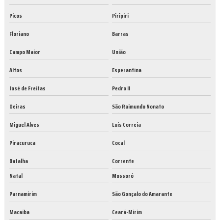
Picos
Piripiri
Floriano
Barras
Campo Maior
União
Altos
Esperantina
José de Freitas
Pedro II
Oeiras
São Raimundo Nonato
Miguel Alves
Luís Correia
Piracuruca
Cocal
Batalha
Corrente
Natal
Mossoró
Parnamirim
São Gonçalo do Amarante
Macaíba
Ceará-Mirim