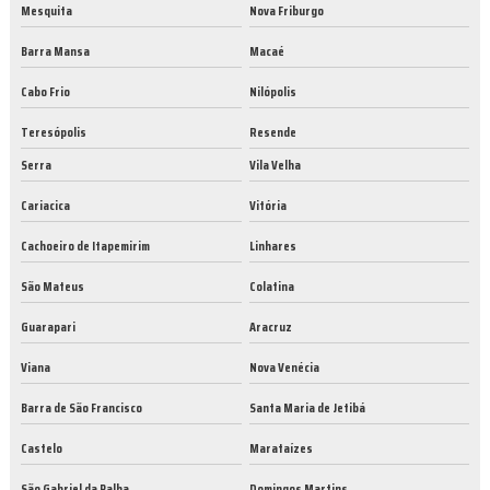
Mesquita
Nova Friburgo
Barra Mansa
Macaé
Cabo Frio
Nilópolis
Teresópolis
Resende
Serra
Vila Velha
Cariacica
Vitória
Cachoeiro de Itapemirim
Linhares
São Mateus
Colatina
Guarapari
Aracruz
Viana
Nova Venécia
Barra de São Francisco
Santa Maria de Jetibá
Castelo
Marataízes
São Gabriel da Palha
Domingos Martins