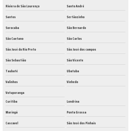
Riviera de São Lourenço
Santo André
Santos
Sertãozinho
Sorocaba
São Bernardo
São Caetano
São Carlos
São José do Rio Preto
São José dos campos
São Sebastião
São Vicente
Taubaté
Ubatuba
Valinhos
Vinhedo
Votuporanga
Curitiba
Londrina
Maringá
Ponta Grossa
Cascavel
São José dos Pinhais