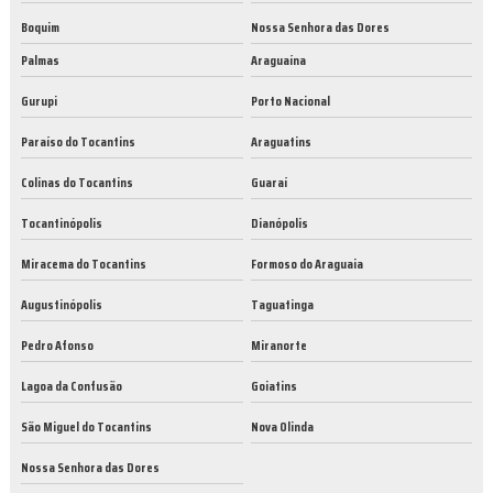
Boquim
Nossa Senhora das Dores
Palmas
Araguaína
Gurupi
Porto Nacional
Paraíso do Tocantins
Araguatins
Colinas do Tocantins
Guaraí
Tocantinópolis
Dianópolis
Miracema do Tocantins
Formoso do Araguaia
Augustinópolis
Taguatinga
Pedro Afonso
Miranorte
Lagoa da Confusão
Goiatins
São Miguel do Tocantins
Nova Olinda
Nossa Senhora das Dores