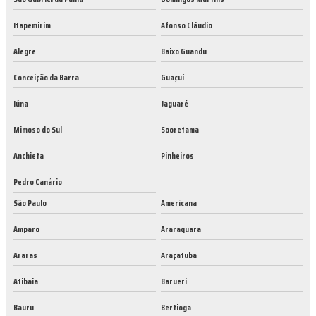
Itapemirim
Afonso Cláudio
Alegre
Baixo Guandu
Conceição da Barra
Guaçuí
Iúna
Jaguaré
Mimoso do Sul
Sooretama
Anchieta
Pinheiros
Pedro Canário
São Paulo
Americana
Amparo
Araraquara
Araras
Araçatuba
Atibaia
Barueri
Bauru
Bertioga