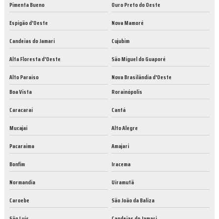
Pimenta Bueno
Ouro Preto do Oeste
Espigão d'Oeste
Nova Mamoré
Candeias do Jamari
Cujubim
Alta Floresta d'Oeste
São Miguel do Guaporé
Alto Paraíso
Nova Brasilândia d'Oeste
Boa Vista
Rorainópolis
Caracaraí
Cantá
Mucajaí
Alto Alegre
Pacaraima
Amajari
Bonfim
Iracema
Normandia
Uiramutã
Caroebe
São João da Baliza
São Luís
Candeias do Jamari