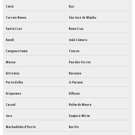
Caicó
Açu
Currais Novos
São José de Mipibu
Santa Cruz
Nova Cruz
Apodi
João Câmara
Canguaretama
Touros
Macau
Pau dos Ferros
Extremoz
Baraúna
Porto Velho
Ji-Paraná
Ariquemes
Vilhena
Cacoal
Rolim de Moura
Jaru
Guajará-Mirim
Machadinho d'Oeste
Buritis