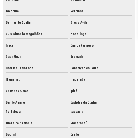
Jacobina
Serrinha
Senhor do Bonfim
Dias d'Ávila
Luís Eduardo Magalhães
Itapetinga
Irecê
Campo Formoso
Casa Nova
Brumado
Bom Jesus da Lapa
Conceição do Coité
Itamaraju
Itaberaba
Cruz das Almas
Ipirá
Santo Amaro
Euclides da Cunha
Fortaleza
caucacia
Juazeiro do Norte
Maracanaú
Sobral
Crato