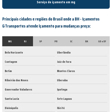
Serviço de içamento em mg
Principais cidades e regiões do Brasil onde a BH - Içamentos
&Transportes atende Içamento para mudanças preço:
MG
RJ
SP
PR
SC
BA
GO e DF
Belo Horizonte
Uberlândia
Contagem
Juiz de Fora
Betim
Montes Claros
Ribeirão das Neves
Uberaba
Governador Valadares
Ipatinga
Santa Luzia
Sete Lagoas
Divinópolis
Ibirité