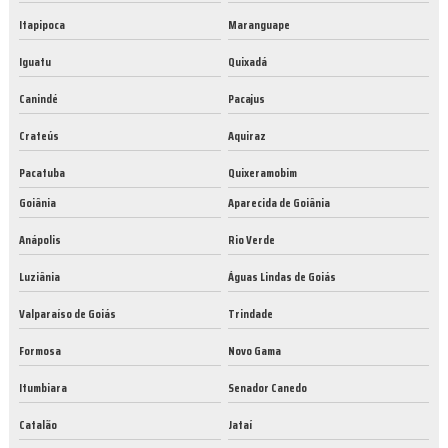
Itapipoca
Maranguape
Iguatu
Quixadá
Canindé
Pacajus
Crateús
Aquiraz
Pacatuba
Quixeramobim
Goiânia
Aparecida de Goiânia
Anápolis
Rio Verde
Luziânia
Águas Lindas de Goiás
Valparaíso de Goiás
Trindade
Formosa
Novo Gama
Itumbiara
Senador Canedo
Catalão
Jataí