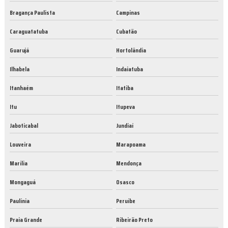
Bragança Paulista
Campinas
Caraguatatuba
Cubatão
Guarujá
Hortolândia
Ilhabela
Indaiatuba
Itanhaém
Itatiba
Itu
Itupeva
Jaboticabal
Jundiaí
Louveira
Marapoama
Marília
Mendonça
Mongaguá
Osasco
Paulínia
Peruíbe
Praia Grande
Ribeirão Preto