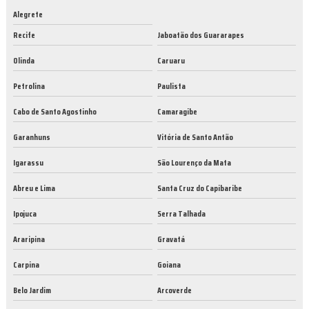
Alegrete
Recife
Jaboatão dos Guararapes
Olinda
Caruaru
Petrolina
Paulista
Cabo de Santo Agostinho
Camaragibe
Garanhuns
Vitória de Santo Antão
Igarassu
São Lourenço da Mata
Abreu e Lima
Santa Cruz do Capibaribe
Ipojuca
Serra Talhada
Araripina
Gravatá
Carpina
Goiana
Belo Jardim
Arcoverde