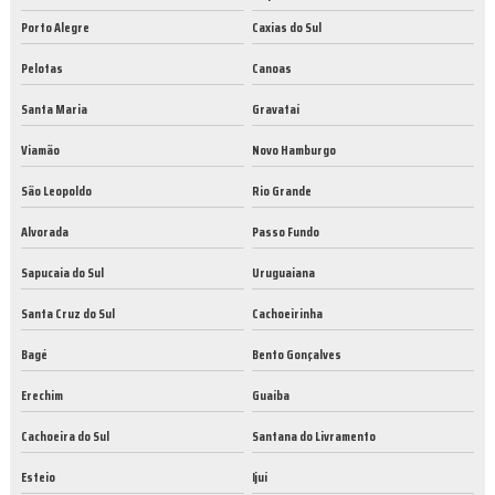
Porto Alegre
Caxias do Sul
Pelotas
Canoas
Santa Maria
Gravataí
Viamão
Novo Hamburgo
São Leopoldo
Rio Grande
Alvorada
Passo Fundo
Sapucaia do Sul
Uruguaiana
Santa Cruz do Sul
Cachoeirinha
Bagé
Bento Gonçalves
Erechim
Guaíba
Cachoeira do Sul
Santana do Livramento
Esteio
Ijuí