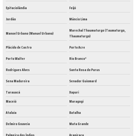
Epitaciolândia
Feijó
Jordão
Mâncio Lima
Marechal Thaumaturgo (Taumaturgo,
Manoel Urbano (Manuel Urbano)
Thaumaturgo)
Plácido de Castro
Porto Acre
Porto Walter
Rio Branco*
Rodrigues Alves
Santa Rosa do Purus
Sena Madureira
Senador Guiomard
Tarauacá
Xapuri
Maceió
Maragogi
Atalaia
Batalha
Delmiro Gouveia
Mata Grande
Palmeira dos Índios
Arapiraca