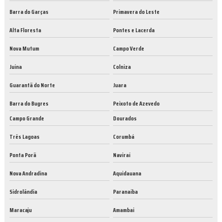
Barra do Garças
Primavera do Leste
Alta Floresta
Pontes e Lacerda
Nova Mutum
Campo Verde
Juína
Colniza
Guarantã do Norte
Juara
Barra do Bugres
Peixoto de Azevedo
Campo Grande
Dourados
Três Lagoas
Corumbá
Ponta Porã
Naviraí
Nova Andradina
Aquidauana
Sidrolândia
Paranaíba
Maracaju
Amambai