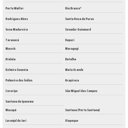
Porto Walter
Rio Branco*
Rodrigues Alves
Santa Rosa do Purus
Sena Madureira
Senador Guiomard
Tarauacá
Xapuri
Maceió
Maragogi
Atalaia
Batalha
Delmiro Gouveia
Mata Grande
Palmeira dos Índios
Arapiraca
Coruripe
São Miguel dos Campos
Santana do Ipanema
Macapá
Santana (Porto Santana)
Laranjal do Jari
Oiapoque