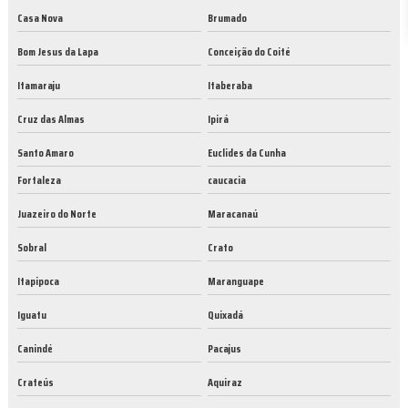
Casa Nova
Brumado
Bom Jesus da Lapa
Conceição do Coité
Itamaraju
Itaberaba
Cruz das Almas
Ipirá
Santo Amaro
Euclides da Cunha
Fortaleza
caucacia
Juazeiro do Norte
Maracanaú
Sobral
Crato
Itapipoca
Maranguape
Iguatu
Quixadá
Canindé
Pacajus
Crateús
Aquiraz