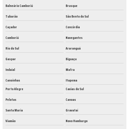
Balneário Camboriú
Brusque
Tubarão
São Bento do Sul
Caçador
Concórdia
Camboriú
Navegantes
Rio do Sul
Araranguá
Gaspar
Biguaçu
Indaial
Mafra
Canoinhas
Itapema
Porto Alegre
Caxias do Sul
Pelotas
Canoas
Santa Maria
Gravataí
Viamão
Novo Hamburgo