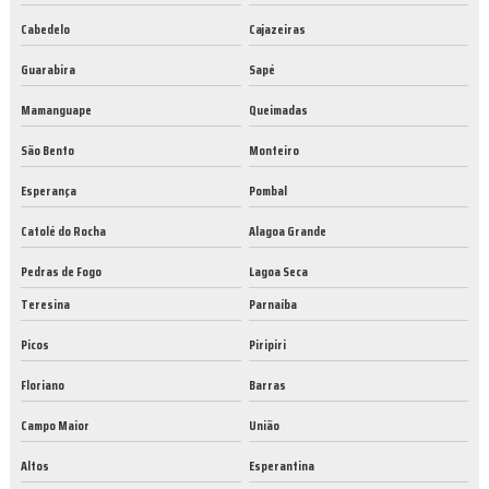
Cabedelo
Cajazeiras
Guarabira
Sapé
Mamanguape
Queimadas
São Bento
Monteiro
Esperança
Pombal
Catolé do Rocha
Alagoa Grande
Pedras de Fogo
Lagoa Seca
Teresina
Parnaíba
Picos
Piripiri
Floriano
Barras
Campo Maior
União
Altos
Esperantina