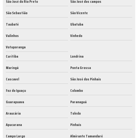
São José do Rio Preto
São José dos campos
São Sebastião
São Vicente
Taubaté
Ubatuba
Valinhos
Vinhedo
Votuporanga
Curitiba
Londrina
Maringá
Ponta Grossa
Cascavel
São José dos Pinhais
Foz do Iguaçu
Colombo
Guarapuava
Paranaguá
Araucária
Toledo
Apucarana
Pinhais
Campo Largo
Almirante Tamandaré