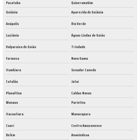
Pacatuba
Quixeramobim
Goiânia
Aparecida de Goiânia
Anápolis
Rio Verde
Luziânia
Águas Lindas de Goiás
Valparaíso de Goiás
Trindade
Formosa
Novo Gama
Itumbiara
Senador Canedo
Catalão
Jataí
Planaltina
Caldas Novas
Manaus
Parintins
Itacoatiara
Manacapuru
Coari
Centro Amazonense
Belém
Ananindeua