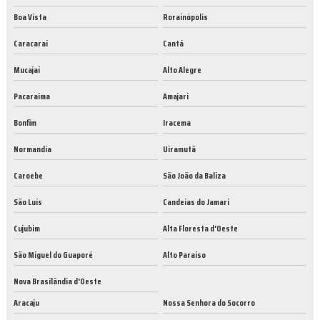
Boa Vista
Rorainópolis
Caracaraí
Cantá
Mucajaí
Alto Alegre
Pacaraima
Amajari
Bonfim
Iracema
Normandia
Uiramutã
Caroebe
São João da Baliza
São Luís
Candeias do Jamari
Cujubim
Alta Floresta d'Oeste
São Miguel do Guaporé
Alto Paraíso
Nova Brasilândia d'Oeste
Aracaju
Nossa Senhora do Socorro