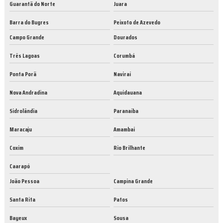
Guarantã do Norte
Juara
Barra do Bugres
Peixoto de Azevedo
Campo Grande
Dourados
Três Lagoas
Corumbá
Ponta Porã
Naviraí
Nova Andradina
Aquidauana
Sidrolândia
Paranaíba
Maracaju
Amambai
Coxim
Rio Brilhante
Caarapó
João Pessoa
Campina Grande
Santa Rita
Patos
Bayeux
Sousa