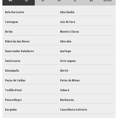
MG
RJ
SP
PR
SC
BA
GO e DF
Belo Horizonte
Uberlândia
Contagem
Juiz de Fora
Betim
Montes Claros
Ribeirão das Neves
Uberaba
Governador Valadares
Ipatinga
Santa Luzia
Sete Lagoas
Divinópolis
Ibirité
Poços de Caldas
Patos de Minas
Teófilo Otoni
Sabará
Pouso Alegre
Barbacena
Varginha
Conselheiro Lafeiete