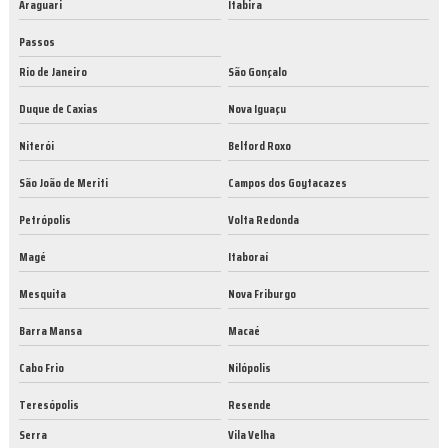
Araguari
Itabira
Passos
Rio de Janeiro
São Gonçalo
Duque de Caxias
Nova Iguaçu
Niterói
Belford Roxo
São João de Meriti
Campos dos Goytacazes
Petrópolis
Volta Redonda
Magé
Itaboraí
Mesquita
Nova Friburgo
Barra Mansa
Macaé
Cabo Frio
Nilópolis
Teresópolis
Resende
Serra
Vila Velha