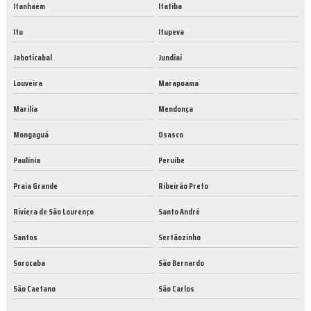
Itanhaém
Itatiba
Itu
Itupeva
Jaboticabal
Jundiaí
Louveira
Marapoama
Marília
Mendonça
Mongaguá
Osasco
Paulínia
Peruíbe
Praia Grande
Ribeirão Preto
Riviera de São Lourenço
Santo André
Santos
Sertãozinho
Sorocaba
São Bernardo
São Caetano
São Carlos