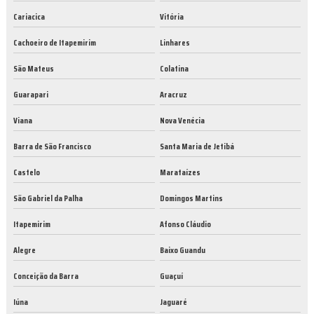
Cariacica
Vitória
Cachoeiro de Itapemirim
Linhares
São Mateus
Colatina
Guarapari
Aracruz
Viana
Nova Venécia
Barra de São Francisco
Santa Maria de Jetibá
Castelo
Marataízes
São Gabriel da Palha
Domingos Martins
Itapemirim
Afonso Cláudio
Alegre
Baixo Guandu
Conceição da Barra
Guaçuí
Iúna
Jaguaré