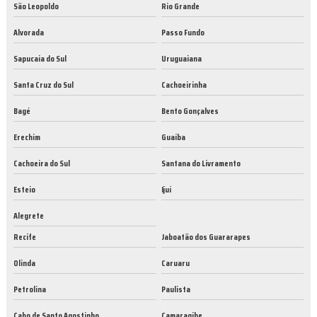
São Leopoldo
Rio Grande
Alvorada
Passo Fundo
Sapucaia do Sul
Uruguaiana
Santa Cruz do Sul
Cachoeirinha
Bagé
Bento Gonçalves
Erechim
Guaíba
Cachoeira do Sul
Santana do Livramento
Esteio
Ijuí
Alegrete
Recife
Jaboatão dos Guararapes
Olinda
Caruaru
Petrolina
Paulista
Cabo de Santo Agostinho
Camaragibe