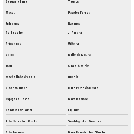
Canguaretama
Touros
Macau
Pau dos Ferros
Extremoz
Baraúna
Porto Velho
Ji-Paraná
Ariquemes
Vilhena
Cacoal
Rolim de Moura
Jaru
Guajará-Mirim
Machadinho d'Oeste
Buritis
Pimenta Bueno
Ouro Preto do Oeste
Espigão d'Oeste
Nova Mamoré
Candeias do Jamari
Cujubim
Alta Floresta d'Oeste
São Miguel do Guaporé
Alto Paraíso
Nova Brasilândia d'Oeste