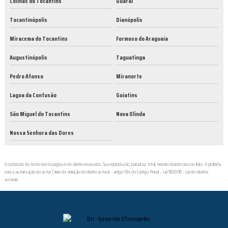
Colinas do Tocantins
Guaraí
Tocantinópolis
Dianópolis
Miracema do Tocantins
Formoso do Araguaia
Augustinópolis
Taguatinga
Pedro Afonso
Miranorte
Lagoa da Confusão
Goiatins
São Miguel do Tocantins
Nova Olinda
Nossa Senhora das Dores
O conteúdo do texto desta página é de direito reservado. Sua reprodução, parcial ou total, mesmo citando nossos links, é proibida
sem a autorização do autor. Crime de violação de direito autoral – artigo 184 do Código Penal –
Lei 9610/98 - Lei de direitos
autorais
.