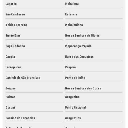
Lagarto
Itabaiana
São Cristóvão
Estância
Tobias Barreto
Itabaianinha
Simão Dias
Nossa Senhora da Glória
Poço Redondo
Itaporanga d'Ajuda
Capela
Barra dos Coqueiros
Laranjeiras
Propriá
Canindé de São Francisco
Porto da Folha
Boquim
Nossa Senhora das Dores
Palmas
Araguaína
Gurupi
Porto Nacional
Paraíso do Tocantins
Araguatins