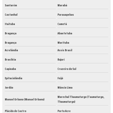
Santarém
Marabá
Castanhal
Parauapebas
Itaituba
Cametá
Bragança
Abaetetuba
Bragança
Marituba
Acrelândia
Assis Brasil
Brasiléia
Bujari
Capixaba
Cruzeiro do Sul
Epitaciolândia
Feijó
Jordão
Mâncio Lima
Marechal Thaumaturgo (Taumaturgo,
Manoel Urbano (Manuel Urbano)
Thaumaturgo)
Plácido de Castro
Porto Acre