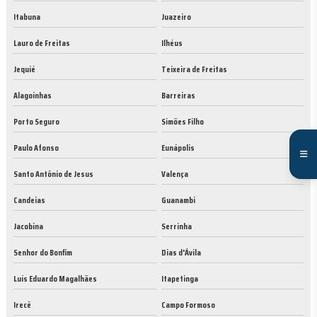
Itabuna
Juazeiro
Lauro de Freitas
Ilhéus
Jequié
Teixeira de Freitas
Alagoinhas
Barreiras
Porto Seguro
Simões Filho
Paulo Afonso
Eunápolis
Santo Antônio de Jesus
Valença
Candeias
Guanambi
Jacobina
Serrinha
Senhor do Bonfim
Dias d'Ávila
Luís Eduardo Magalhães
Itapetinga
Irecê
Campo Formoso