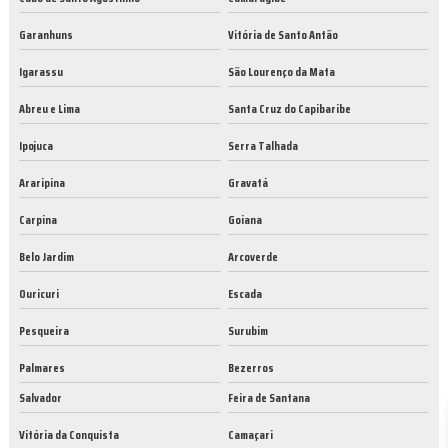
Garanhuns
Vitória de Santo Antão
Igarassu
São Lourenço da Mata
Abreu e Lima
Santa Cruz do Capibaribe
Ipojuca
Serra Talhada
Araripina
Gravatá
Carpina
Goiana
Belo Jardim
Arcoverde
Ouricuri
Escada
Pesqueira
Surubim
Palmares
Bezerros
Salvador
Feira de Santana
Vitória da Conquista
Camaçari