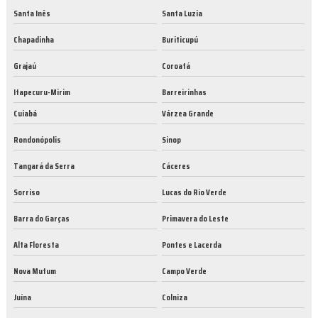
Santa Inês
Santa Luzia
Chapadinha
Buriticupú
Grajaú
Coroatá
Itapecuru-Mirim
Barreirinhas
Cuiabá
Várzea Grande
Rondonópolis
Sinop
Tangará da Serra
Cáceres
Sorriso
Lucas do Rio Verde
Barra do Garças
Primavera do Leste
Alta Floresta
Pontes e Lacerda
Nova Mutum
Campo Verde
Juína
Colniza