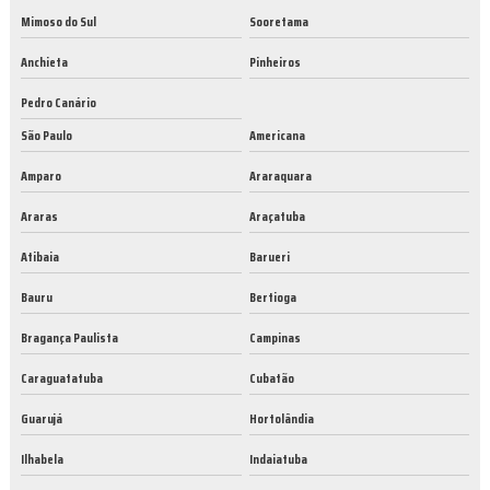
Mimoso do Sul
Sooretama
Anchieta
Pinheiros
Pedro Canário
São Paulo
Americana
Amparo
Araraquara
Araras
Araçatuba
Atibaia
Barueri
Bauru
Bertioga
Bragança Paulista
Campinas
Caraguatatuba
Cubatão
Guarujá
Hortolândia
Ilhabela
Indaiatuba