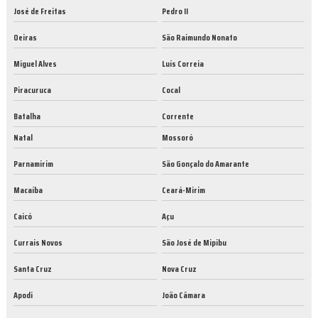
José de Freitas
Pedro II
Oeiras
São Raimundo Nonato
Miguel Alves
Luís Correia
Piracuruca
Cocal
Batalha
Corrente
Natal
Mossoró
Parnamirim
São Gonçalo do Amarante
Macaíba
Ceará-Mirim
Caicó
Açu
Currais Novos
São José de Mipibu
Santa Cruz
Nova Cruz
Apodi
João Câmara