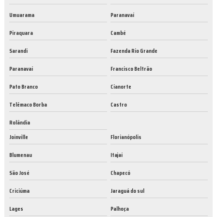
Umuarama
Paranavaí
Piraquara
Cambé
Sarandi
Fazenda Rio Grande
Paranavaí
Francisco Beltrão
Pato Branco
Cianorte
Telêmaco Borba
Castro
Rolândia
Joinville
Florianópolis
Blumenau
Itajaí
São José
Chapecó
Criciúma
Jaraguá do sul
Lages
Palhoça