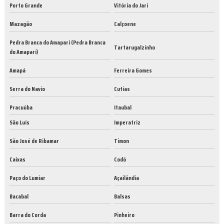
Porto Grande
Vitória do Jari
Mazagão
Calçoene
Pedra Branca do Amapari (Pedra Branca
Tartarugalzinho
do Amaparí)
Amapá
Ferreira Gomes
Serra do Navio
Cutias
Pracuúba
Itaubal
São Luís
Imperatriz
São José de Ribamar
Timon
Caixas
Codó
Paço do Lumiar
Açailândia
Bacabal
Balsas
Barra do Corda
Pinheiro