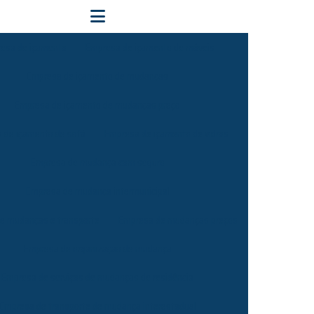
esa de içamento
Empresa de içamento de móveis
Empresa de içamento de mudanças
Empresa de içamento de mudanças preço
 de içamento de sofá
Empresa de içamento de vidros
Empresa de mudança com seguro
Empresa de mudança intermunicipal
e mudanças e transporte
Empresa de mudanças preços
Empresa de organização de mudança
Empresa de serviços de mudanças de residência
Empresa de transporte de mudança interestadual