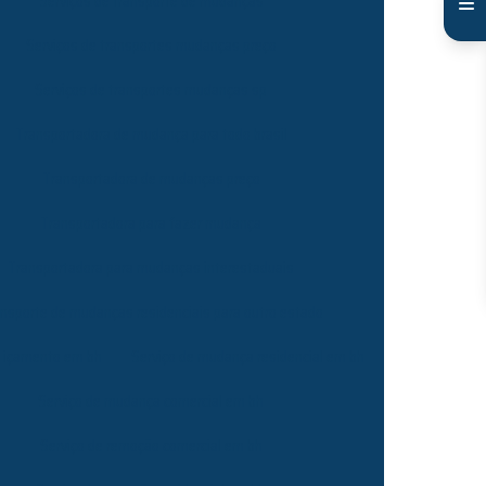
Serviços de transporte de mudanças
Serviços de transportes mudanças preço
Serviços de transportes mudanças sp
Transportadora de mudança para todo brasil
Transportadora de mudanças preço
Transportadora para fazer mudança
Transportadora para mudanças interestaduais
nsporte de mudanças residenciais para outro estado
e içamento em bh
Serviço de mudança residencial em bh
Serviço de mudança comercial em bh
Serviço de remoção comercial em bh