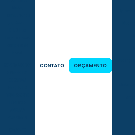
Mudar,
Içamento
transportar ou
Içar, chame a
Mudanç
BH. O Hub
Logístico mais
completo do
M
Brasil.
Mudanças 
GOVERNADORES
CONTATO
ORÇAMENTO
E PREFEITOS
SEGURAM
Mudanças
PREÇOS DO
TRANSPORTE
Orça
PÚBLICO E
AMPLIAM
SUBSÍDIOS
IÇAMENTO