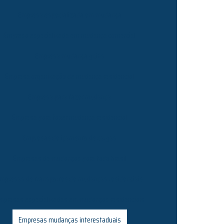
Empresa especializada em mudança
Empresa especializada em mudança comercial
Empresa mudança goiás
Empresa organização de mudança residencial
Empresa para fazer mudança
Empresa para fazer mudança residencial
Empresas de içamento de cargas
Empresas de mudanças para todo brasil
mpresas de transportes de mudanças residenciais
mpresas especializadas em mudanças residenciais
Empresas mudanças interestaduais