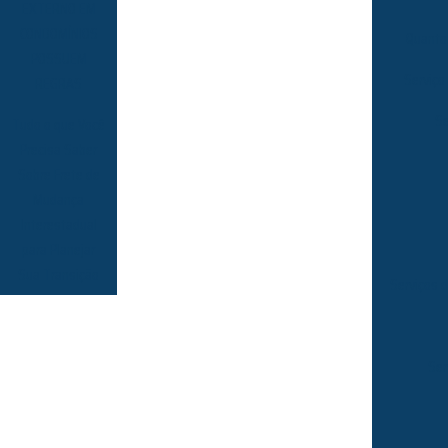
EXTERNO EM
CONDOMÍNIOS
Quanto 
POSSUEM
Serviço
REGRAS
Se
Tudo o que Você
Precisa Saber
Sobre Frete de
Mudança
Interestadual
para Planejar
Sua Transição
Serviços d
Ser