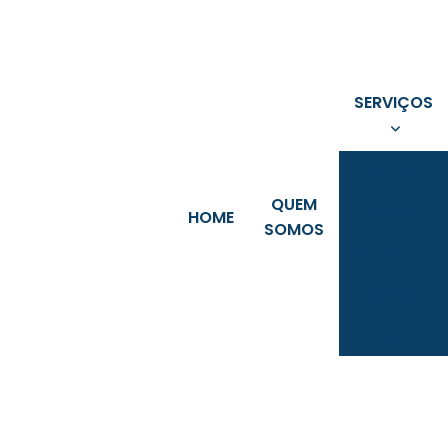
SERVIÇOS
Içamentos
QUEM
Mudanças
HOME
SOMOS
Transportes
Guindaste
Munck