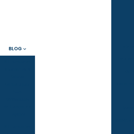
Frete d
BLOG
Frete de
BH Transportes
e Içamentos: A
Içame
Solução
Içamento 
Completa para
Suas
Necessidades
de Transporte e
Içame
Logística
Içamento d
BH Transportes
Iça
e Içamentos: