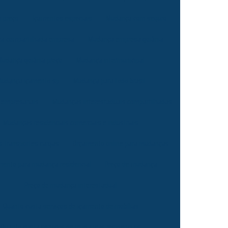
 preço
Içamentos especiais
Mudança com seguro
a compartilhada empresa
Mudança empresa goiânia
Mudança goiânia preço
Mudança intermunicipal
udança içamento sp
Mudança para todo brasil
empresariais
Mudanças interestaduais compartilhadas
Mudanças residenciais comerciais e industriais
 transportes cargas
Orçamento online para mudanças
mento para mudança residencial
Preço de mudança
Preço de mudança interestadual
Quanto custa serviços de içamento de mobílias
Quanto custa serviços de mudanças residenciais