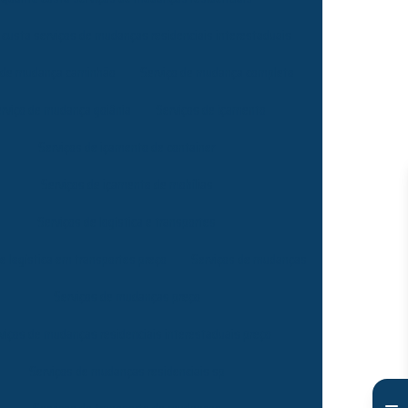
custa serviços de mudanças residenciais interestaduais
 de mudança caminhão
Serviço de mudança completo
rviço de mudança goiânia
Serviços de içamento
Serviços de içamento de container
Serviços de içamento de mobílias
Serviços de logística e transportes
e logística em transportes preço
Serviços de mudanças
Serviços de mudanças preço
viços de mudanças residenciais interestaduais preço
Serviços de mudanças residenciais sp