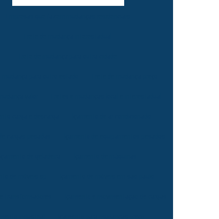
Empresas que fazem mudanças residenciais
Frete de mudança interestadual
Frete de mudança para outra cidade
e mudança para outro estado
Frete de mudança preço
 mudança valor
Fretes e mudanças local e interestadual
nto carga e descarga
Içamento de ar condicionado
de cargas pesadas
Içamento de equipamentos pesados
Içamento de geladeira
Içamento de máquinas
nto de móveis sp
Içamento de móveis em são paulo
e transformadores
Içamento e movimentação de cargas
mento industrial
Içamento para mudanças preço