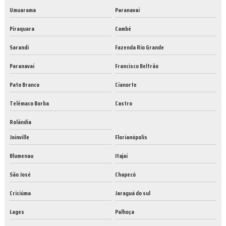
Umuarama
Paranavaí
Piraquara
Cambé
Sarandi
Fazenda Rio Grande
Paranavaí
Francisco Beltrão
Pato Branco
Cianorte
Telêmaco Borba
Castro
Rolândia
Joinville
Florianópolis
Blumenau
Itajaí
São José
Chapecó
Criciúma
Jaraguá do sul
Lages
Palhoça