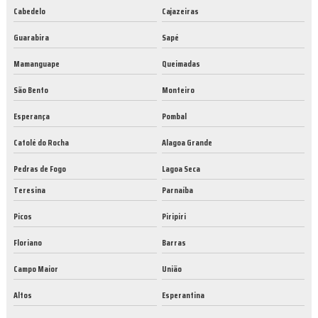
Cabedelo
Cajazeiras
Guarabira
Sapé
Mamanguape
Queimadas
São Bento
Monteiro
Esperança
Pombal
Catolé do Rocha
Alagoa Grande
Pedras de Fogo
Lagoa Seca
Teresina
Parnaíba
Picos
Piripiri
Floriano
Barras
Campo Maior
União
Altos
Esperantina