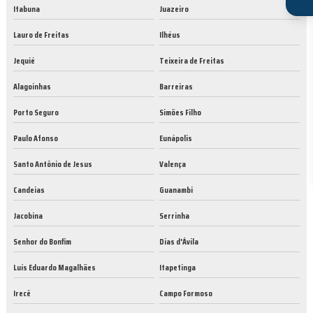
Itabuna
Juazeiro
Lauro de Freitas
Ilhéus
Jequié
Teixeira de Freitas
Alagoinhas
Barreiras
Porto Seguro
Simões Filho
Paulo Afonso
Eunápolis
Santo Antônio de Jesus
Valença
Candeias
Guanambi
Jacobina
Serrinha
Senhor do Bonfim
Dias d'Ávila
Luís Eduardo Magalhães
Itapetinga
Irecê
Campo Formoso