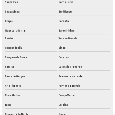
Santa Inês
Santa Luzia
Chapadinha
Buriticupú
Grajaú
Coroatá
Itapecuru-Mirim
Barreirinhas
Cuiabá
Várzea Grande
Rondonópolis
Sinop
Tangará da Serra
Cáceres
Sorriso
Lucas do Rio Verde
Barra do Garças
Primavera do Leste
Alta Floresta
Pontes e Lacerda
Nova Mutum
Campo Verde
Juína
Colniza
Guarantã do Norte
Juara