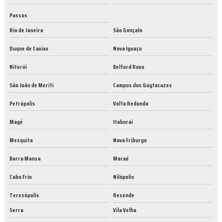
Passos
Rio de Janeiro
São Gonçalo
Duque de Caxias
Nova Iguaçu
Niterói
Belford Roxo
São João de Meriti
Campos dos Goytacazes
Petrópolis
Volta Redonda
Magé
Itaboraí
Mesquita
Nova Friburgo
Barra Mansa
Macaé
Cabo Frio
Nilópolis
Teresópolis
Resende
Serra
Vila Velha