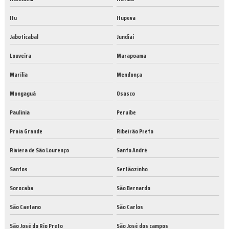
Itu
Itupeva
Jaboticabal
Jundiaí
Louveira
Marapoama
Marília
Mendonça
Mongaguá
Osasco
Paulínia
Peruíbe
Praia Grande
Ribeirão Preto
Riviera de São Lourenço
Santo André
Santos
Sertãozinho
Sorocaba
São Bernardo
São Caetano
São Carlos
São José do Rio Preto
São José dos campos