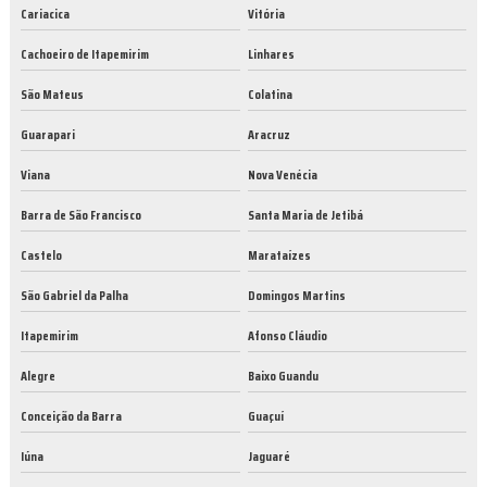
Cariacica
Vitória
Cachoeiro de Itapemirim
Linhares
São Mateus
Colatina
Guarapari
Aracruz
Viana
Nova Venécia
Barra de São Francisco
Santa Maria de Jetibá
Castelo
Marataízes
São Gabriel da Palha
Domingos Martins
Itapemirim
Afonso Cláudio
Alegre
Baixo Guandu
Conceição da Barra
Guaçuí
Iúna
Jaguaré