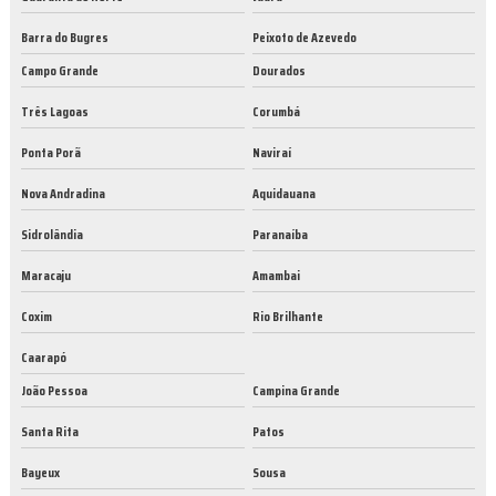
Barra do Bugres
Peixoto de Azevedo
Campo Grande
Dourados
Três Lagoas
Corumbá
Ponta Porã
Naviraí
Nova Andradina
Aquidauana
Sidrolândia
Paranaíba
Maracaju
Amambai
Coxim
Rio Brilhante
Caarapó
João Pessoa
Campina Grande
Santa Rita
Patos
Bayeux
Sousa