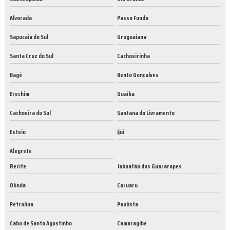
Alvorada
Passo Fundo
Sapucaia do Sul
Uruguaiana
Santa Cruz do Sul
Cachoeirinha
Bagé
Bento Gonçalves
Erechim
Guaíba
Cachoeira do Sul
Santana do Livramento
Esteio
Ijuí
Alegrete
Recife
Jaboatão dos Guararapes
Olinda
Caruaru
Petrolina
Paulista
Cabo de Santo Agostinho
Camaragibe