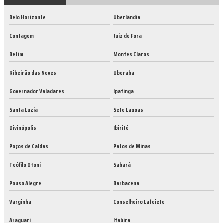
Belo Horizonte
Uberlândia
Contagem
Juiz de Fora
Betim
Montes Claros
Ribeirão das Neves
Uberaba
Governador Valadares
Ipatinga
Santa Luzia
Sete Lagoas
Divinópolis
Ibirité
Poços de Caldas
Patos de Minas
Teófilo Otoni
Sabará
Pouso Alegre
Barbacena
Varginha
Conselheiro Lafeiete
Araguari
Itabira