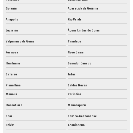
Goiânia
Aparecida de Goiânia
Anápolis
Rio Verde
Luziânia
Águas Lindas de Goiás
Valparaíso de Goiás
Trindade
Formosa
Novo Gama
Itumbiara
Senador Canedo
Catalão
Jataí
Planaltina
Caldas Novas
Manaus
Parintins
Itacoatiara
Manacapuru
Coari
Centro Amazonense
Belém
Ananindeua