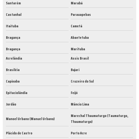
Santarém
Marabá
Castanhal
Parauapebas
Itaituba
Cametá
Bragança
Abaetetuba
Bragança
Marituba
Acrelândia
Assis Brasil
Brasiléia
Bujari
Capixaba
Cruzeiro do Sul
Epitaciolândia
Feijó
Jordão
Mâncio Lima
Marechal Thaumaturgo (Taumaturgo,
Manoel Urbano (Manuel Urbano)
Thaumaturgo)
Plácido de Castro
Porto Acre