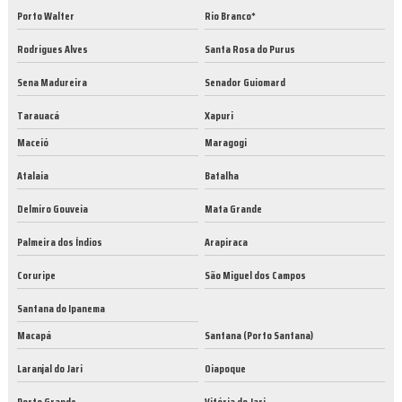
Porto Walter
Rio Branco*
Rodrigues Alves
Santa Rosa do Purus
Sena Madureira
Senador Guiomard
Tarauacá
Xapuri
Maceió
Maragogi
Atalaia
Batalha
Delmiro Gouveia
Mata Grande
Palmeira dos Índios
Arapiraca
Coruripe
São Miguel dos Campos
Santana do Ipanema
Macapá
Santana (Porto Santana)
Laranjal do Jari
Oiapoque
Porto Grande
Vitória do Jari