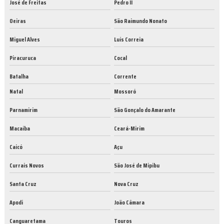
José de Freitas
Pedro II
Oeiras
São Raimundo Nonato
Miguel Alves
Luís Correia
Piracuruca
Cocal
Batalha
Corrente
Natal
Mossoró
Parnamirim
São Gonçalo do Amarante
Macaíba
Ceará-Mirim
Caicó
Açu
Currais Novos
São José de Mipibu
Santa Cruz
Nova Cruz
Apodi
João Câmara
Canguaretama
Touros