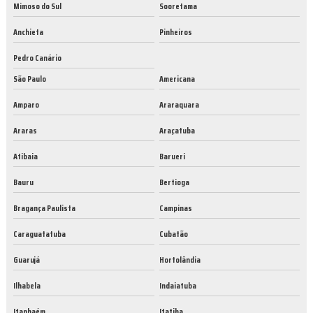
Mimoso do Sul
Sooretama
Anchieta
Pinheiros
Pedro Canário
São Paulo
Americana
Amparo
Araraquara
Araras
Araçatuba
Atibaia
Barueri
Bauru
Bertioga
Bragança Paulista
Campinas
Caraguatatuba
Cubatão
Guarujá
Hortolândia
Ilhabela
Indaiatuba
Itanhaém
Itatiba