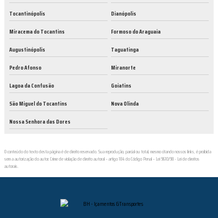
Tocantinópolis
Dianópolis
Miracema do Tocantins
Formoso do Araguaia
Augustinópolis
Taguatinga
Pedro Afonso
Miranorte
Lagoa da Confusão
Goiatins
São Miguel do Tocantins
Nova Olinda
Nossa Senhora das Dores
O conteúdo do texto desta página é de direito reservado. Sua reprodução, parcial ou total, mesmo citando nossos links, é proibida
sem a autorização do autor. Crime de violação de direito autoral – artigo 184 do Código Penal –
Lei 9610/98 - Lei de direitos
autorais
.