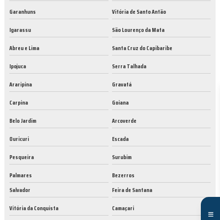
Garanhuns
Vitória de Santo Antão
Igarassu
São Lourenço da Mata
Abreu e Lima
Santa Cruz do Capibaribe
Ipojuca
Serra Talhada
Araripina
Gravatá
Carpina
Goiana
Belo Jardim
Arcoverde
Ouricuri
Escada
Pesqueira
Surubim
Palmares
Bezerros
Salvador
Feira de Santana
Vitória da Conquista
Camaçari