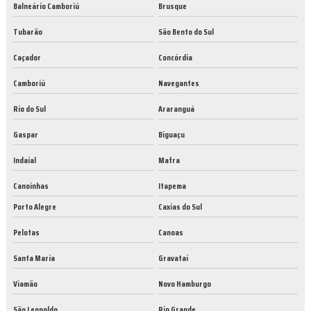
Balneário Camboriú
Brusque
Tubarão
São Bento do Sul
Caçador
Concórdia
Camboriú
Navegantes
Rio do Sul
Araranguá
Gaspar
Biguaçu
Indaial
Mafra
Canoinhas
Itapema
Porto Alegre
Caxias do Sul
Pelotas
Canoas
Santa Maria
Gravataí
Viamão
Novo Hamburgo
São Leopoldo
Rio Grande