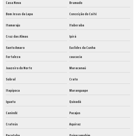
Casa Nova
Brumado
Bom Jesus da Lapa
Conceição do Coité
Itamaraju
Itaberaba
Cruz das Almas
Ipirá
Santo Amaro
Euclides da Cunha
Fortaleza
caucacia
Juazeiro do Norte
Maracanaú
Sobral
Crato
Itapipoca
Maranguape
Iguatu
Quixadá
Canindé
Pacajus
Crateús
Aquiraz
Pacatuba
Quixeramobim