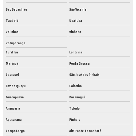
São Sebastião
São Vicente
Taubaté
Ubatuba
Valinhos
Vinhedo
Votuporanga
Curitiba
Londrina
Maringá
Ponta Grossa
Cascavel
São José dos Pinhais
Foz do Iguaçu
Colombo
Guarapuava
Paranaguá
Araucária
Toledo
Apucarana
Pinhais
Campo Largo
Almirante Tamandaré