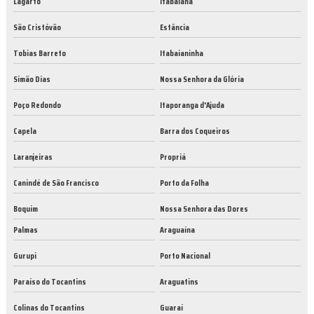
Lagarto
Itabaiana
São Cristóvão
Estância
Tobias Barreto
Itabaianinha
Simão Dias
Nossa Senhora da Glória
Poço Redondo
Itaporanga d'Ajuda
Capela
Barra dos Coqueiros
Laranjeiras
Propriá
Canindé de São Francisco
Porto da Folha
Boquim
Nossa Senhora das Dores
Palmas
Araguaína
Gurupi
Porto Nacional
Paraíso do Tocantins
Araguatins
Colinas do Tocantins
Guaraí