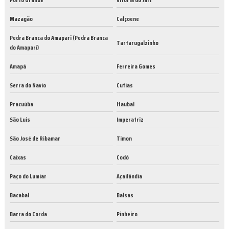
Mazagão
Calçoene
Pedra Branca do Amapari (Pedra Branca
Tartarugalzinho
do Amaparí)
Amapá
Ferreira Gomes
Serra do Navio
Cutias
Pracuúba
Itaubal
São Luís
Imperatriz
São José de Ribamar
Timon
Caixas
Codó
Paço do Lumiar
Açailândia
Bacabal
Balsas
Barra do Corda
Pinheiro