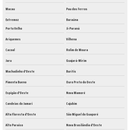
Macau
Pau dos Ferros
Extremoz
Baraúna
Porto Velho
Ji-Paraná
Ariquemes
Vilhena
Cacoal
Rolim de Moura
Jaru
Guajará-Mirim
Machadinho d'Oeste
Buritis
Pimenta Bueno
Ouro Preto do Oeste
Espigão d'Oeste
Nova Mamoré
Candeias do Jamari
Cujubim
Alta Floresta d'Oeste
São Miguel do Guaporé
Alto Paraíso
Nova Brasilândia d'Oeste