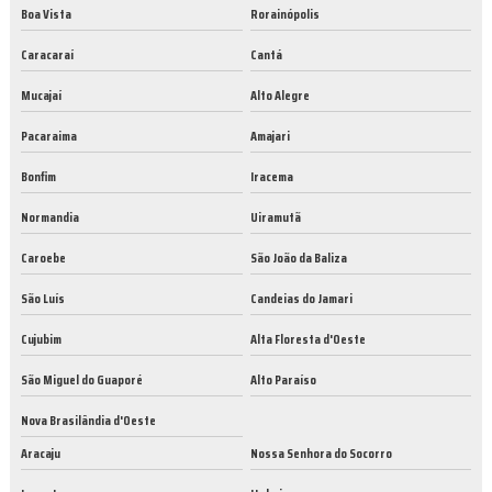
Boa Vista
Rorainópolis
Caracaraí
Cantá
Mucajaí
Alto Alegre
Pacaraima
Amajari
Bonfim
Iracema
Normandia
Uiramutã
Caroebe
São João da Baliza
São Luís
Candeias do Jamari
Cujubim
Alta Floresta d'Oeste
São Miguel do Guaporé
Alto Paraíso
Nova Brasilândia d'Oeste
Aracaju
Nossa Senhora do Socorro